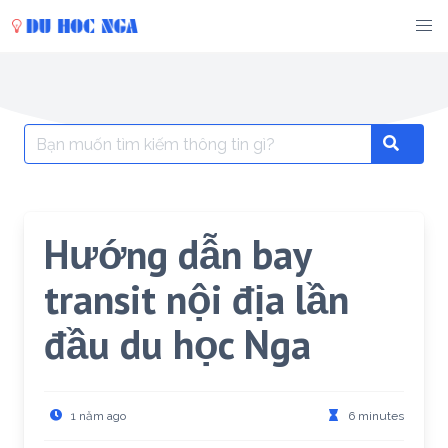
Skip
to
content
Search
Search
for:
Hướng dẫn bay
transit nội địa lần
đầu du học Nga
1 năm ago
6 minutes