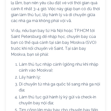
lạ lẫm, bạn nên yêu cầu đặt vé với thời gian quá
cảnh ít nhất 3-4 giờ. Việc này giúp bạn có đủ thời
gian làm thủ tục, lấy hành lý và di chuyển giữa
các nhà ga mà không phải vội vã.
Ví dụ, nếu bạn bay từ Hà Nội hoặc TP.HCM tới
Saint Petersburg để nhập học, chuyến bay của
bạn có thể quá cảnh tại sân bay Moskva (SVO)
trước khi nối chuyến về Saint. Tại sân bay
Moskva, bạn sẽ phải:
Làm thủ tục nhập cảnh (giống như khi nhập
cảnh vào Moskva);
Lấy hành lý;
Di chuyển từ nhà ga quốc tế sang nhà ga nội
địa;
Làm thủ tục gửi hành lý ký gửi và check-in
chuyến bay nội địa;
Tìm cổng lên máy bay cho chuyến bay tiếp