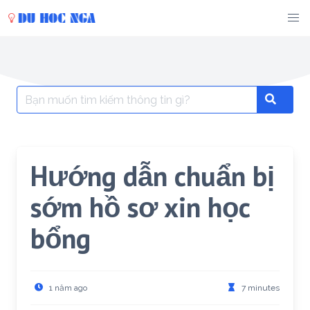
Skip
to
content
Search
Search
for:
Hướng dẫn chuẩn bị
sớm hồ sơ xin học
bổng
1 năm ago
7 minutes